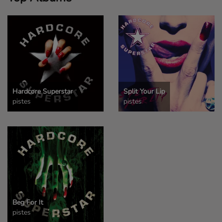
Hardcore Superstar
Split Your Lip
pistes
pistes
Beg For It
pistes