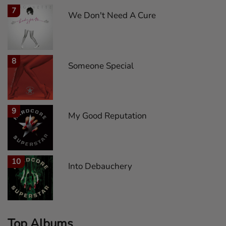
7
We Don't Need A Cure
8
Someone Special
9
My Good Reputation
10
Into Debauchery
Top Albums