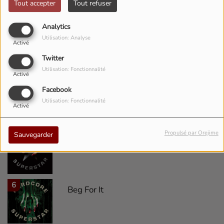
Tout accepter
Tout refuser
Analytics
3
Utilisation: Analyse
Last Call for Alcohol
Activé
Twitter
Utilisation: Fonctionnalité
Activé
4
Dreamin' In A Casket
Facebook
Utilisation: Fonctionnalité
Activé
Propulsé par Orejime
Sauvegarder
5
Wild Boys
6
Beg For It