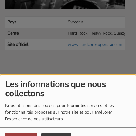
Pays
Sweden
Genre
Hard Rock, Heavy Rock, Sleazy Roc
Site officiel
www.hardcoresuperstar.com
.
Top Titres
Les informations que nous
collectons
1
We Don't Celebrate Sundays
Nous utilisons des cookies pour fournir les services et les
fonctionnalités proposés sur notre site et pour améliorer
l'expérience de nos utilisateurs.
2
Moonshine