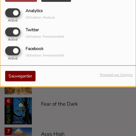
3
Analytics
The Trooper
Utilisation: Analyse
Activé
Twitter
Utilisation: Fonctionnalité
Activé
4
The Trooper - 2015 remaster
Facebook
Utilisation: Fonctionnalité
Activé
5
2 Minutes to Midnight
Propulsé par Orejime
Sauvegarder
6
Fear of the Dark
7
Aces High