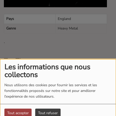
Pays
England
Genre
Heavy Metal
.
Top Titres
Les informations que nous
collectons
1
Run to the Hills
Nous utilisons des cookies pour fournir les services et les
fonctionnalités proposés sur notre site et pour améliorer
l'expérience de nos utilisateurs.
2
The Number of the Beast
Tout accepter
Tout refuser