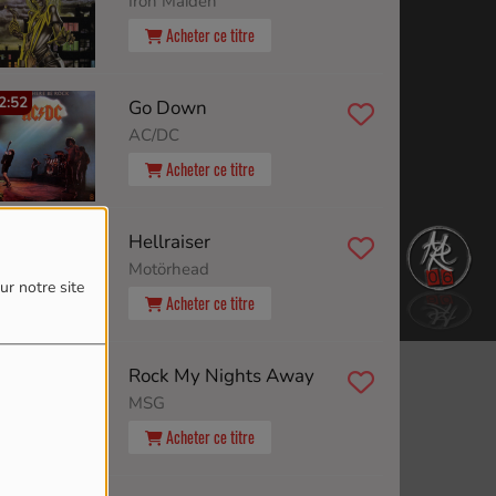
Iron Maiden
Acheter ce titre
2:52
Go Down
AC/DC
Acheter ce titre
2:48
Hellraiser
Motörhead
ur notre site
Acheter ce titre
2:44
Rock My Nights Away
MSG
Acheter ce titre