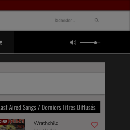
Last Aired Songs / Derniers Titres Diffusés
2:58
Wrathchild