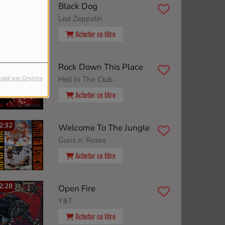
2:40
Black Dog
Led Zeppelin
Acheter ce titre
2:36
Rock Down This Place
ulsé par Orejime
Hell In The Club
Acheter ce titre
2:32
Welcome To The Jungle
Guns n' Roses
Acheter ce titre
2:28
Open Fire
Y&T
Acheter ce titre