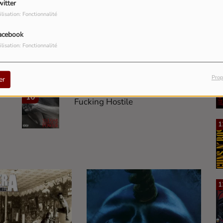
witter
1
ilisation: Fonctionnalité
Domination
acebook
ilisation: Fonctionnalité
8
5 Minutes Alone
1
Prop
er
10
Fucking Hostile
1
1