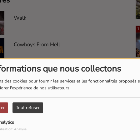
res
Walk
1
Cowboys From Hell
formations que nous collectons
1
Cemetery Gates
s des cookies pour fournir les services et les fonctionnalités proposés s
orer l'expérience de nos utilisateurs.
This Love
1
ter
Tout refuser
nalytics
I'm Broken
ilisation: Analyse