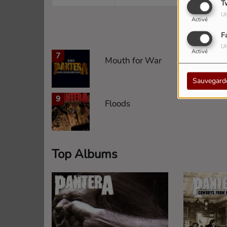
T
6
Ut
Activé
F
Ut
Activé
7
Mouth for War
Sauvegard
9
Floods
Top Albums